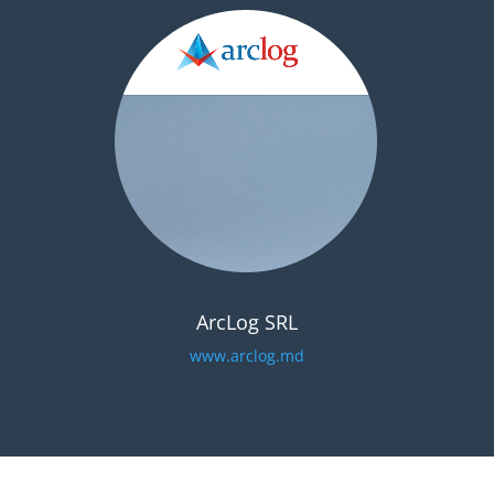
ArcLog SRL
www.arclog.md